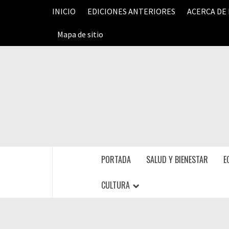
Saltar
INICIO
EDICIONES ANTERIORES
ACERCA DE
al
contenido
Mapa de sitio
PORTADA
SALUD Y BIENESTAR
E
CULTURA