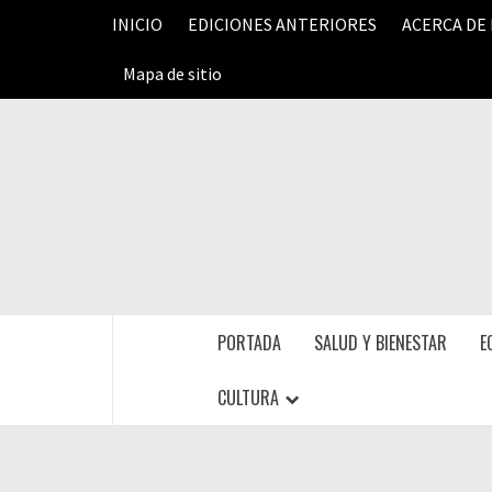
Saltar
INICIO
EDICIONES ANTERIORES
ACERCA DE
al
contenido
Mapa de sitio
PORTADA
SALUD Y BIENESTAR
E
CULTURA