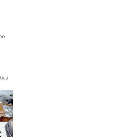
upo
tica