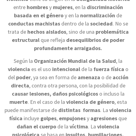
entre
hombres
y
mujeres
, en la
discriminación
basada en el género
y en la
normalización
de
conductas machistas
dentro de la
sociedad
. No se
trata de
hechos aislados
, sino de una
problemática
estructural
que refleja
desequilibrios de poder
profundamente arraigados.
Según la
Organización Mundial de la Salud
, la
violencia
es el uso
intencional
de la
fuerza física
o
del
poder
, ya sea en forma de
amenaza
o de
acción
directa
, contra otra persona, con la posibilidad de
causar lesiones, daños psicológicos
o incluso la
muerte
. En el caso de la
violencia de género
, esta
puede manifestarse de
distintas formas
. La
violencia
física
incluye
golpes
,
empujones
y
agresiones
que
dañan el cuerpo
de la
víctima
. La
violencia
psicológica
se basa en
insultos, humillaciones,