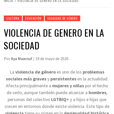
INICIO
VIOLENCIA DE GENERO EN LA SOCIEDAD
CULTURA
EDUCACIÓN
IGUALDAD DE GÉNERO
VIOLENCIA DE GENERO EN LA
SOCIEDAD
Por
Aya Maarouf
/
19 de mayo de 2026
La
violencia de género
es uno de los
problemas
sociales más graves
y
persistentes
en la actualidad.
Afecta principalmente a
mujeres y niñas
por el hecho
de serlo, aunque también puede alcanzar a
hombres
,
personas del colectivo
LGTBIQ+
y a hijos e hijas que
crecen en entornos donde existe violencia. Este tipo de
violencia
tiene su origen en la
desigualdad histórica