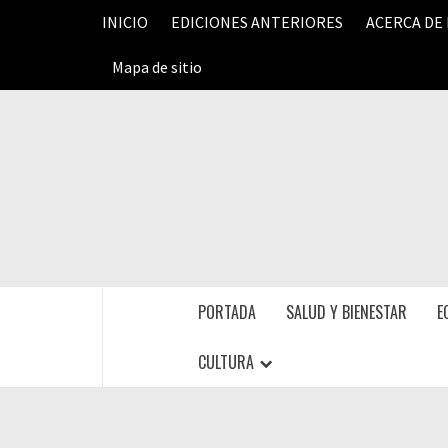
Saltar
INICIO
EDICIONES ANTERIORES
ACERCA DE
al
contenido
Mapa de sitio
PORTADA
SALUD Y BIENESTAR
E
CULTURA