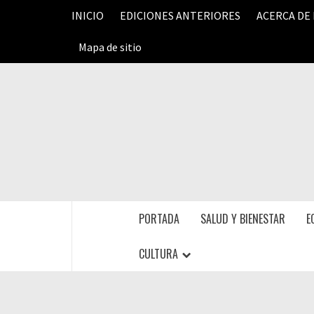
Saltar
INICIO
EDICIONES ANTERIORES
ACERCA DE
al
contenido
Mapa de sitio
PORTADA
SALUD Y BIENESTAR
E
CULTURA