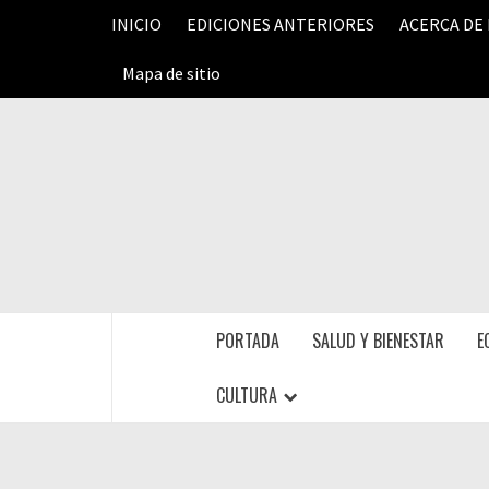
Saltar
INICIO
EDICIONES ANTERIORES
ACERCA DE
al
contenido
Mapa de sitio
PORTADA
SALUD Y BIENESTAR
E
CULTURA