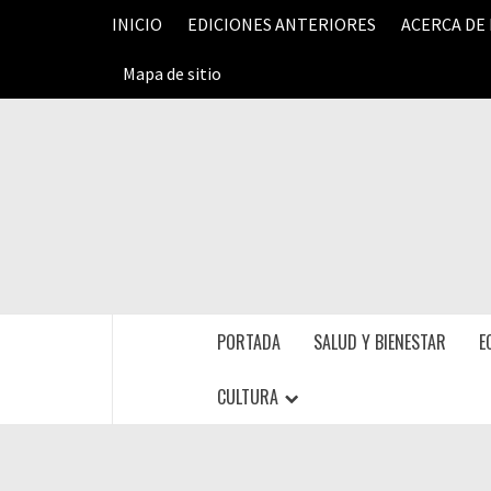
Saltar
INICIO
EDICIONES ANTERIORES
ACERCA DE
al
contenido
Mapa de sitio
PORTADA
SALUD Y BIENESTAR
E
CULTURA