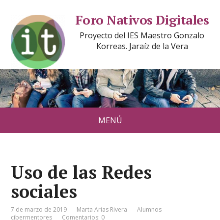
Foro Nativos Digitales
Proyecto del IES Maestro Gonzalo
Korreas. Jaraíz de la Vera
MENÚ
Uso de las Redes
sociales
7 de marzo de 2019
Marta Arias Rivera
Alumnos
cibermentores
Comentarios: 0