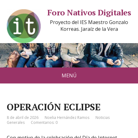
Foro Nativos Digitales
Proyecto del IES Maestro Gonzalo
Korreas. Jaraíz de la Vera
MENÚ
OPERACIÓN ECLIPSE
8 de abril de 2026
Noelia Hernández Ramos
Noticias
Generales
Comentarios: 0
Con motivo de la celebración del Día de Internet