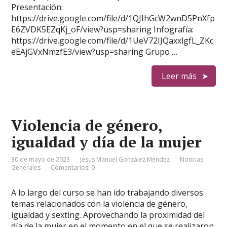
Presentación:
https://drive.google.com/file/d/1QJIhGcW2wnD5PnXfp
E6ZVDK5EZqKj_oF/view?usp=sharing Infografía:
https://drive.google.com/file/d/1UeV72IJQaxxlgfL_ZKc
eEAjGVxNmzfE3/view?usp=sharing Grupo …
Leer más
Violencia de género,
igualdad y día de la mujer
30 de mayo de 2023
Jesús Manuel González Méndez
Noticias
Generales
Comentarios: 0
A lo largo del curso se han ido trabajando diversos
temas relacionados con la violencia de género,
igualdad y sexting. Aprovechando la proximidad del
día de la mujer en el momento en el que se realizaron