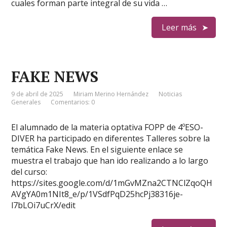
cuales forman parte integral de su vida …
Leer más
FAKE NEWS
9 de abril de 2025
Miriam Merino Hernández
Noticias
Generales
Comentarios: 0
El alumnado de la materia optativa FOPP de 4ºESO-
DIVER ha participado en diferentes Talleres sobre la
temática Fake News. En el siguiente enlace se
muestra el trabajo que han ido realizando a lo largo
del curso:
https://sites.google.com/d/1mGvMZna2CTNClZqoQH
AVgYA0m1NIt8_e/p/1VSdfPqD25hcPj38316je-
l7bLOi7uCrX/edit