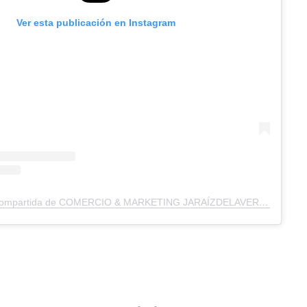
Ver esta publicación en Instagram
Una publicación compartida de COMERCIO & MARKETING JARAÍZDELAVERA (@fpcomercioymarketing_jaraiz)