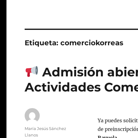
Etiqueta:
comerciokorreas
Admisión abier
Actividades Come
Ya puedes solicit
Autor
María Jesús Sánchez
de preinscripción
Llanos
Rayuela
.