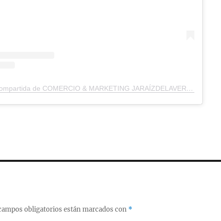
Una publicación compartida de COMERCIO & MARKETING JARAÍZDELAVERA (@fpcomercioymarketing_jaraiz)
campos obligatorios están marcados con
*