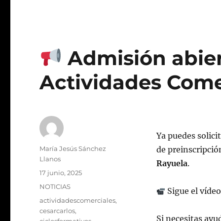
Admisión abier
Actividades Come
Ya puedes solicit
Autor
María Jesús Sánchez
de preinscripción
Llanos
Rayuela
.
Publicado
17 junio, 2025
el
Categorías
NOTICIAS
Sigue el vídeo
Etiquetas
actividadescomerciales
,
cesarcarlos
,
Si necesitas ayu