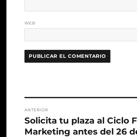
WEB
Navegación
ANTERIOR
de
Solicita tu plaza al Cicl
Entrada
anterior:
entradas
Marketing antes del 26 d