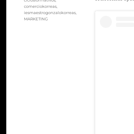
ciclosformativos
,
comerciokorreas
,
iesmaestrogonzalokorreas
,
MARKETING